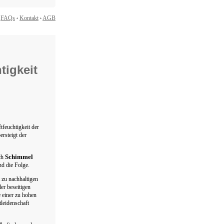
FAQs
Kontakt
AGB
tigkeit
feuchtigkeit der
rsteigt der
Schimmel
ch
nd die Folge.
t zu nachhaltigen
er beseitigen
e einer zu hohen
leidenschaft