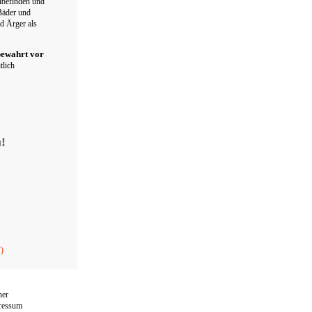
hlbefinden und
Bäder und
d Ärger als
ewahrt vor
tlich
!
)
ner
ressum