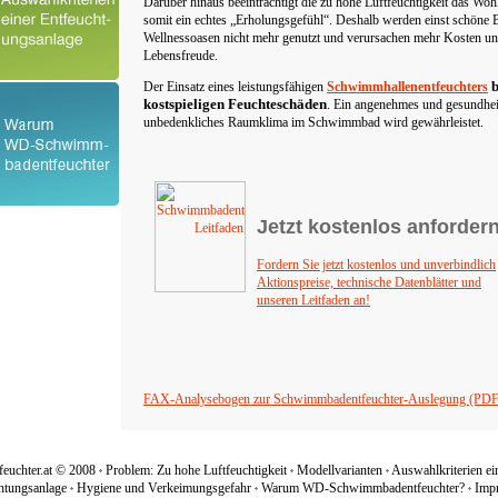
Darüber hinaus beeinträchtigt die zu hohe Luftfeuchtigkeit das Wo
somit ein echtes „Erholungsgefühl“. Deshalb werden einst schöne 
Wellnessoasen nicht mehr genutzt und verursachen mehr Kosten un
Lebensfreude.
b
Der Einsatz eines leistungsfähigen
Schwimmhallenentfeuchters
kostspieligen Feuchteschäden
. Ein angenehmes und gesundhei
unbedenkliches Raumklima im Schwimmbad wird gewährleistet.
Jetzt kostenlos anfordern
Fordern Sie jetzt kostenlos und unverbindlich
Aktionspreise, technische Datenblätter und
unseren Leitfaden an!
FAX-Analysebogen zur Schwimmbadentfeuchter-Auslegung (PDF
feuchter.at © 2008
Problem: Zu hohe Luftfeuchtigkeit
Modellvarianten
Auswahlkriterien ei
htungsanlage
Hygiene und Verkeimungsgefahr
Warum WD-Schwimmbadentfeuchter?
Imp