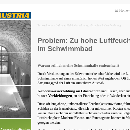
Home
Entfeuchter.at
>
Luft- und Gebäudetrocknung
>
Schwimmbadentfeuchtung
Problem: Zu hohe Luftfeuch
im Schwimmbad
Warum soll ich meine Schwimmhalle entfeuchten?
Durch Verdunstung an der Schwimmbeckenoberfläche wird die Luft
Schwimmhalle auf einen unnatürlich hohen Wert angehoben. Oft übe
Sättigungsgrad der Luft ein zumutbares Ausmaß.
Kondenswasserbildung an Glasfronten
und Fliesen, aber au
hinter Verkleidungen
, an der Einrichtung oder in Wandecken si
Diese oft langjährige, unkontrollierte Feuchtigkeitseinwirkung führ
Schäden an der Bausubstanz, die sich nur mit enormen Kosten wied
lassen. Doch nicht nur unmittelbar sichtbare Schäden sind die Folg
Luftfeuchtigkeit: Moderne Elektro- und Fitnessgeräte können in Mit
gezogen werden.